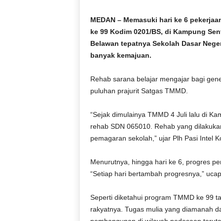
D
O
MEDAN – Memasuki hari ke 6 pekerja
N
ke 99 Kodim 0201/BS, di Kampung Se
E
Belawan tepatnya Sekolah Dasar Nege
S
banyak kemajuan.
I
A
Rehab sarana belajar mengajar bagi gener
|
puluhan prajurit Satgas TMMD.
g
e
r
“Sejak dimulainya TMMD 4 Juli lalu di K
b
rehab SDN 065010. Rehab yang dilakuka
a
pemagaran sekolah,” ujar Plh Pasi Intel
n
g
Menurutnya, hingga hari ke 6, progres 
k
“Setiap hari bertambah progresnya,” uca
e
b
e
Seperti diketahui program TMMD ke 99 t
n
rakyatnya. Tugas mulia yang diamanah 
a