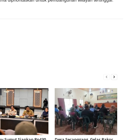
a diprioritaskan untuk pembangunan wilayah tertinggal.
v Sumut Siapkan Rp430
Desa Secanggang Gelar Rakor