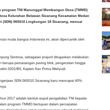
an program TNI Manunggal Membangun Desa (TMMD)
ntosa Kelurahan Belawan Sicanang Kecamatan Medan
ri (SDN) 065010 Lingkungan 18 Sicanang, menuai
asi muda bangsa Indonesia ini, akan dipercantik oleh
ampung Sentosa, sebagaian prajurit ditugaskan melakukan
n berupa pemasangan paving blok, pengecetan hingga
 Kodim 0201/BS, Kapten Kav Prima Wahyudi.
pengerjaan SDN 065010 Sicanang baru mencapai 40%.
pnya.
ahun 2017 adalah bentuk wujud pengabdian TNI kepada
dalam program TMMD bertujuan dalam percepatan