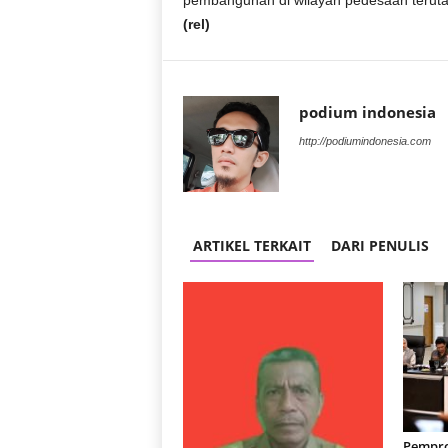
pembangunan di wilayah pedesaan terutam
r
(rel)
a
n
podium indonesia
http://podiumindonesia.com
ARTIKEL TERKAIT
DARI PENULIS
Pempro