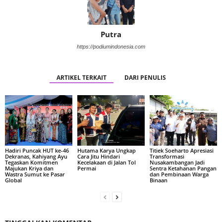
Putra
https://podiumindonesia.com
ARTIKEL TERKAIT
DARI PENULIS
Hadiri Puncak HUT ke-46
Hutama Karya Ungkap
Titiek Soeharto Apresiasi
Dekranas, Kahiyang Ayu
Cara Jitu Hindari
Transformasi
Tegaskan Komitmen
Kecelakaan di Jalan Tol
Nusakambangan Jadi
Majukan Kriya dan
Permai
Sentra Ketahanan Pangan
Wastra Sumut ke Pasar
dan Pembinaan Warga
Global
Binaan