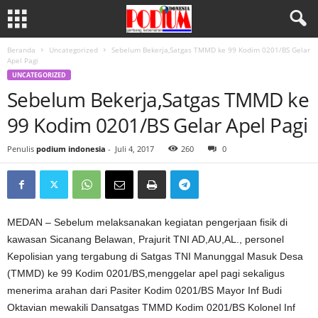
Beranda
Uncategorized
Sebelum Bekerja,Satgas TMMD ke 99 Kodim 0201/BS Gelar
Apel Pagi
UNCATEGORIZED
Sebelum Bekerja,Satgas TMMD ke
99 Kodim 0201/BS Gelar Apel Pagi
Penulis
podium indonesia
-
Juli 4, 2017
260
0
MEDAN – Sebelum melaksanakan kegiatan pengerjaan fisik di
kawasan Sicanang Belawan, Prajurit TNI AD,AU,AL., personel
Kepolisian yang tergabung di Satgas TNI Manunggal Masuk Desa
(TMMD) ke 99 Kodim 0201/BS,menggelar apel pagi sekaligus
menerima arahan dari Pasiter Kodim 0201/BS Mayor Inf Budi
Oktavian mewakili Dansatgas TMMD Kodim 0201/BS Kolonel Inf