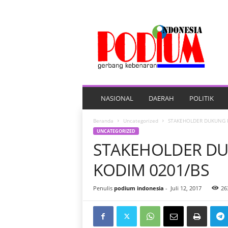
P
O
R
T
A
L
B
E
NASIONAL
DAERAH
POLITIK
R
I
Beranda
Uncategorized
STAKEHOLDER DUKUNG 
T
UNCATEGORIZED
A
STAKEHOLDER D
P
O
KODIM 0201/BS
D
I
Penulis
podium indonesia
-
Juli 12, 2017
26
U
M
I
N