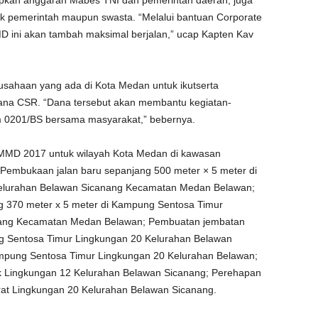
rapkan anggaran Mabes TNI dan pemerintah daerah, juga
k pemerintah maupun swasta. “Melalui bantuan Corporate
D ini akan tambah maksimal berjalan,” ucap Kapten Kav
usahaan yang ada di Kota Medan untuk ikutserta
na CSR. “Dana tersebut akan membantu kegiatan-
 0201/BS bersama masyarakat,” bebernya.
MMD 2017 untuk wilayah Kota Medan di kawasan
embukaan jalan baru sepanjang 500 meter × 5 meter di
elurahan Belawan Sicanang Kecamatan Medan Belawan;
ng 370 meter x 5 meter di Kampung Sentosa Timur
nang Kecamatan Medan Belawan; Pembuatan jembatan
g Sentosa Timur Lingkungan 20 Kelurahan Belawan
mpung Sentosa Timur Lingkungan 20 Kelurahan Belawan;
k Lingkungan 12 Kelurahan Belawan Sicanang; Perehapan
t Lingkungan 20 Kelurahan Belawan Sicanang.