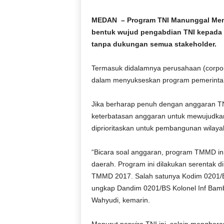
D
O
MEDAN – Program TNI Manunggal Mem
N
bentuk wujud pengabdian TNI kepada ra
E
tanpa dukungan semua stakeholder.
S
I
Termasuk didalamnya perusahaan (corpora
A
dalam menyukseskan program pemerintah 
|
g
e
Jika berharap penuh dengan anggaran TNI
r
keterbatasan anggaran untuk mewujudka
b
diprioritaskan untuk pembangunan wilayah
a
n
“Bicara soal anggaran, program TMMD i
g
daerah. Program ini dilakukan serentak di
k
TMMD 2017. Salah satunya Kodim 0201/
e
b
ungkap Dandim 0201/BS Kolonel Inf Bamba
e
Wahyudi, kemarin.
n
a