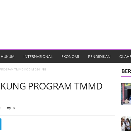
HUKUM
INTERNASIONAL
EKONOMI
PENDIDIKAN
OLAH
PROGRAM TMMD KODIM 0201/BS
BER
UKUNG PROGRAM TMMD
3
0