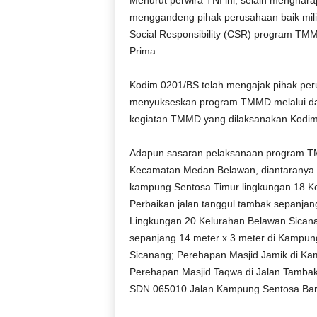
Menurut perwira TNI ini, selain mengha
r
menggandeng pihak perusahaan baik mili
a
Social Responsibility (CSR) program TMM
n
Prima.
Kodim 0201/BS telah mengajak pihak per
menyukseskan program TMMD melalui da
kegiatan TMMD yang dilaksanakan Kodim
Adapun sasaran pelaksanaan program T
Kecamatan Medan Belawan, diantaranya P
kampung Sentosa Timur lingkungan 18 K
Perbaikan jalan tanggul tambak sepanja
Lingkungan 20 Kelurahan Belawan Sica
sepanjang 14 meter x 3 meter di Kampun
Sicanang; Perehapan Masjid Jamik di Ka
Perehapan Masjid Taqwa di Jalan Tamba
SDN 065010 Jalan Kampung Sentosa Bara