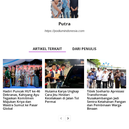
Putra
https://podiumindonesia.com
ARTIKEL TERKAIT
DARI PENULIS
Hadiri Puncak HUT ke-46
Hutama Karya Ungkap
Titiek Soeharto Apresiasi
Dekranas, Kahiyang Ayu
Cara Jitu Hindari
Transformasi
Tegaskan Komitmen
Kecelakaan di Jalan Tol
Nusakambangan Jadi
Majukan Kriya dan
Permai
Sentra Ketahanan Pangan
Wastra Sumut ke Pasar
dan Pembinaan Warga
Global
Binaan