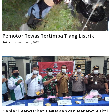
Pemotor Tewas Tertimpa Tiang Listrik
Putra
-
November 4, 2022
Cabjari Pancurbatu Musnahkan Barang Bukti