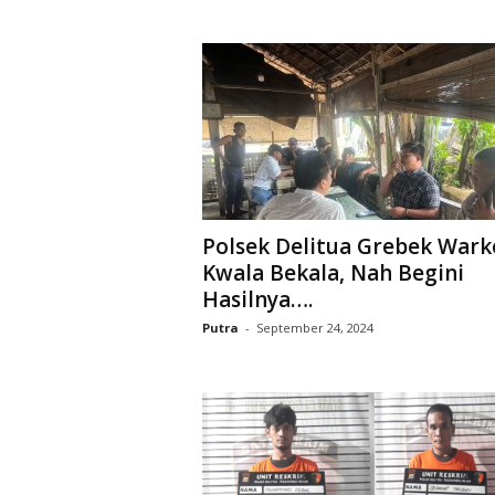
r
a
n
Polsek Delitua Grebek War
Kwala Bekala, Nah Begini
Hasilnya….
Putra
-
September 24, 2024