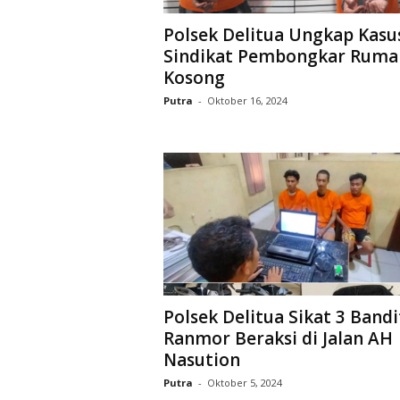
D
Polsek Delitua Ungkap Kasu
O
Sindikat Pembongkar Ruma
N
E
Kosong
S
Putra
-
Oktober 16, 2024
I
A
|
g
e
r
b
a
n
g
k
Polsek Delitua Sikat 3 Bandi
e
b
Ranmor Beraksi di Jalan AH
e
Nasution
n
Putra
-
Oktober 5, 2024
a