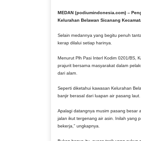
D
O
MEDAN (podiumindonesia.com) – Pen
N
Kelurahan Belawan Sicanang Kecamat
E
S
Selain medannya yang begitu penuh tant
I
kerap dilalui setiap harinya.
A
|
Menurut Plh Pasi Interl Kodim 0201/BS, 
g
e
prajurit bersama masyarakat dalam pela
r
dari alam.
b
a
Seperti diketahui kawasan Kelurahan Be
n
banjir berasal dari luapan air pasang laut.
g
k
Apalagi datangnya musim pasang besar air
e
b
jalan ikut tergenang air asin. Inilah yang p
e
bekerja,” ungkapnya.
n
a