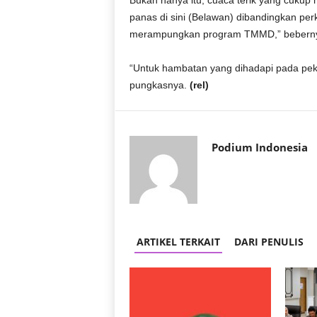
Bukan hanya itu, cuaca terik yang cukup m
r
panas di sini (Belawan) dibandingkan perk
a
merampungkan program TMMD,” bebern
n
“Untuk hambatan yang dihadapi pada peker
pungkasnya.
(rel)
Podium Indonesia
ARTIKEL TERKAIT
DARI PENULIS