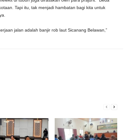
elekit di tubuh juga dirasakan oleh para prajurit. “Beda
otaan. Tapi itu, tak menjadi hambatan bagi kita untuk
ya.
jaan jalan adalah banjir rob laut Sicanang Belawan,”