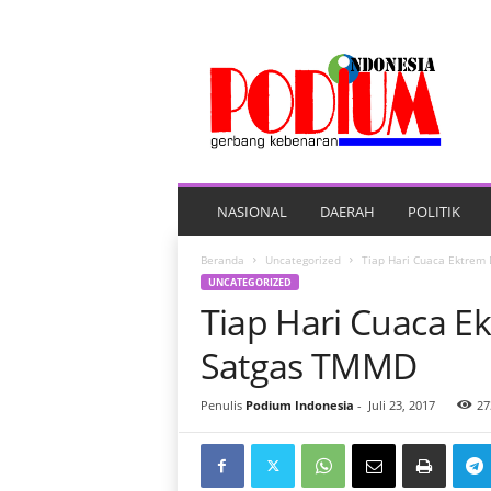
P
O
R
T
A
L
B
E
NASIONAL
DAERAH
POLITIK
R
I
Beranda
Uncategorized
Tiap Hari Cuaca Ektrem 
T
UNCATEGORIZED
A
Tiap Hari Cuaca Ek
P
O
Satgas TMMD
D
I
Penulis
Podium Indonesia
-
Juli 23, 2017
27
U
M
I
N