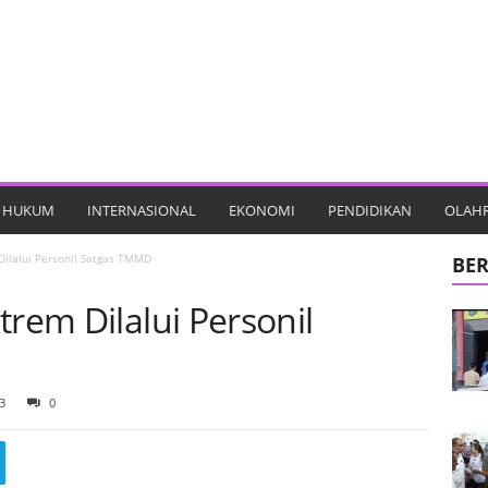
HUKUM
INTERNASIONAL
EKONOMI
PENDIDIKAN
OLAH
Dilalui Personil Satgas TMMD
BER
trem Dilalui Personil
3
0