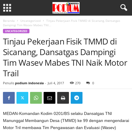
Beranda
Uncategorized
Tinjau Pekerjaan Fisik TMMD di Sicanang, Dansatgas
Dampingi Tim Wasev Mabes TNI...
UNCATEGORIZED
Tinjau Pekerjaan Fisik TMMD di
Sicanang, Dansatgas Dampingi
Tim Wasev Mabes TNI Naik Motor
Trail
Penulis
podium indonesia
-
Juli 4, 2017
270
0
MEDAN-Komandan Kodim 0201/BS selaku Dansatgas TNI
Manunggal Membangun Desa (TMMD) ke 99 dengan mengendarai
Motor Tril membawa Tim Pengawasan dan Evaluasi (Wasev)