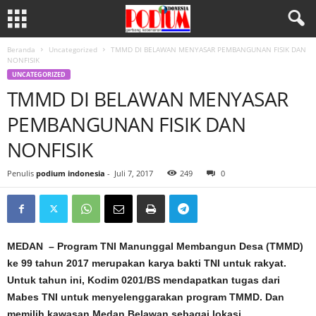
Beranda
Uncategorized
TMMD DI BELAWAN MENYASAR PEMBANGUNAN FISIK DAN
NONFISIK
UNCATEGORIZED
TMMD DI BELAWAN MENYASAR
PEMBANGUNAN FISIK DAN
NONFISIK
Penulis
podium indonesia
-
Juli 7, 2017
249
0
MEDAN – Program TNI Manunggal Membangun Desa (TMMD)
ke 99 tahun 2017 merupakan karya bakti TNI untuk rakyat.
Untuk tahun ini, Kodim 0201/BS mendapatkan tugas dari
Mabes TNI untuk menyelenggarakan program TMMD. Dan
memilih kawasan Medan Belawan sebagai lokasi