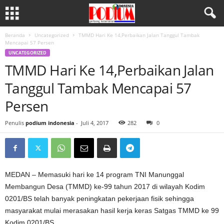
Beranda
Uncategorized
TMMD Hari Ke 14,Perbaikan Jalan Tanggul Tambak
Mencapai 57 Persen
UNCATEGORIZED
TMMD Hari Ke 14,Perbaikan Jalan
Tanggul Tambak Mencapai 57
Persen
Penulis
podium indonesia
-
Juli 4, 2017
282
0
MEDAN – Memasuki hari ke 14 program TNI Manunggal
Membangun Desa (TMMD) ke-99 tahun 2017 di wilayah Kodim
0201/BS telah banyak peningkatan pekerjaan fisik sehingga
masyarakat mulai merasakan hasil kerja keras Satgas TMMD ke 99
Kodim 0201/BS