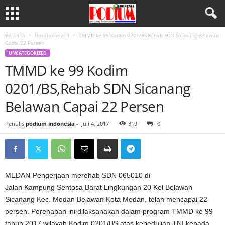
Beranda
Uncategorized
TMMD ke 99 Kodim 0201/BS,Rehab SDN Sicanang Belawan
Capai 22 Persen
UNCATEGORIZED
TMMD ke 99 Kodim
0201/BS,Rehab SDN Sicanang
Belawan Capai 22 Persen
Penulis
podium indonesia
-
Juli 4, 2017
319
0
MEDAN-Pengerjaan merehab SDN 065010 di
Jalan Kampung Sentosa Barat Lingkungan 20 Kel Belawan
Sicanang Kec. Medan Belawan Kota Medan, telah mencapai 22
persen. Perehaban ini dilaksanakan dalam program TMMD ke 99
tahun 2017 wilayah Kodim 0201/BS atas kepedulian TNI kepada