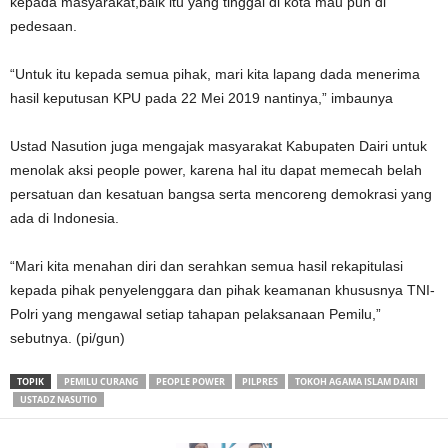
kepada masyarakat,baik itu yang tinggal di kota mau pun di
pedesaan.
“Untuk itu kepada semua pihak, mari kita lapang dada menerima
hasil keputusan KPU pada 22 Mei 2019 nantinya,” imbaunya
Ustad Nasution juga mengajak masyarakat Kabupaten Dairi untuk
menolak aksi people power, karena hal itu dapat memecah belah
persatuan dan kesatuan bangsa serta mencoreng demokrasi yang
ada di Indonesia.
“Mari kita menahan diri dan serahkan semua hasil rekapitulasi
kepada pihak penyelenggara dan pihak keamanan khususnya TNI-
Polri yang mengawal setiap tahapan pelaksanaan Pemilu,”
sebutnya. (pi/gun)
TOPIK
PEMILU CURANG
PEOPLE POWER
PILPRES
TOKOH AGAMA ISLAM DAIRI
USTADZ NASUTIO