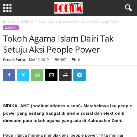
Beranda
DAERAH
Tokoh Agama Islam Dairi Tak Setuju Aksi People Power
DAERAH
Tokoh Agama Islam Dairi Tak
Setuju Aksi People Power
Penulis
Putra
-
Mei 19, 2019
367
0
SIDIKALANG (podiumindonesia.com)- Merebaknya isu people
power yang sedang hangat di media sosial dan elektronik
direspon para tokoh agama yang ada di Kabupaten Dairi.
Pada intinya mereka menolak aksi people power. “Kita menilai