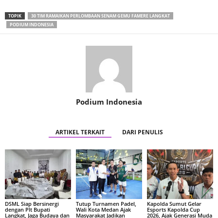
TOPIK
30 TIM RAMAIKAN PERLOMBAAN SENAM GEMU FAMERE LANGKAT
PODIUM INDONESIA
Podium Indonesia
ARTIKEL TERKAIT
DARI PENULIS
DSML Siap Bersinergi
Tutup Turnamen Padel,
Kapolda Sumut Gelar
dengan Plt Bupati
Wali Kota Medan Ajak
Esports Kapolda Cup
Langkat, Jaga Budaya dan
Masyarakat Jadikan
2026, Ajak Generasi Muda