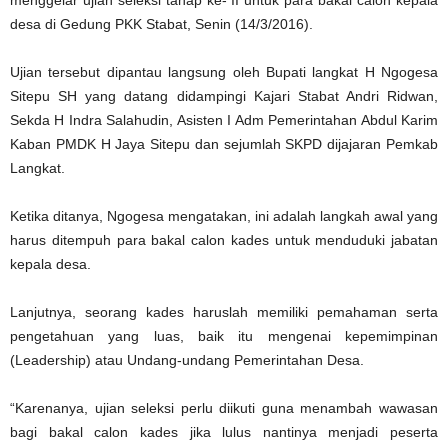
menggelar ujian seleksi tahap ke- II untuk para bakal calon kepala
desa di Gedung PKK Stabat, Senin (14/3/2016).
Ujian tersebut dipantau langsung oleh Bupati langkat H Ngogesa
Sitepu SH yang datang didampingi Kajari Stabat Andri Ridwan,
Sekda H Indra Salahudin, Asisten I Adm Pemerintahan Abdul Karim
Kaban PMDK H Jaya Sitepu dan sejumlah SKPD dijajaran Pemkab
Langkat.
Ketika ditanya, Ngogesa mengatakan, ini adalah langkah awal yang
harus ditempuh para bakal calon kades untuk menduduki jabatan
kepala desa.
Lanjutnya, seorang kades haruslah memiliki pemahaman serta
pengetahuan yang luas, baik itu mengenai kepemimpinan
(Leadership) atau Undang-undang Pemerintahan Desa.
“Karenanya, ujian seleksi perlu diikuti guna menambah wawasan
bagi bakal calon kades jika lulus nantinya menjadi peserta