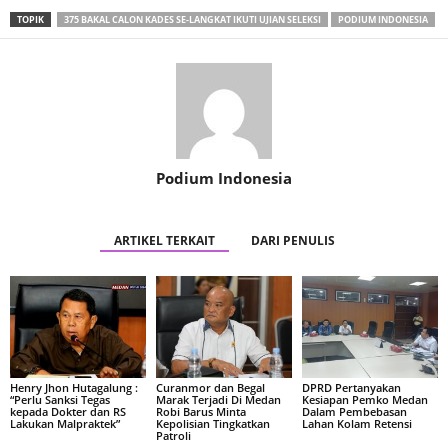
TOPIK
375 BAKAL CALON KADES SE-LANGKAT IKUTI UJIAN SELEKSI
PODIUM INDONESIA
Podium Indonesia
ARTIKEL TERKAIT
DARI PENULIS
Henry Jhon Hutagalung :
Curanmor dan Begal
DPRD Pertanyakan
“Perlu Sanksi Tegas
Marak Terjadi Di Medan
Kesiapan Pemko Medan
kepada Dokter dan RS
Robi Barus Minta
Dalam Pembebasan
Lakukan Malpraktek”
Kepolisian Tingkatkan
Lahan Kolam Retensi
Patroli