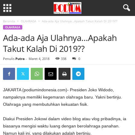
Beranda
OLAHRAGA
Ada-ada Aja Ulahnya…Apakah Takut Kalah Di 2019??
OLAHRAGA
Ada-ada Aja Ulahnya…Apakah
Takut Kalah Di 2019??
Penulis
Putra
-
Maret 4, 2018
338
0
JAKARTA (podiumindonesia.com)- Presiden Joko Widodo,
nampaknya memiliki kegemaran olahraga baru. Yakni bertinju.
Olahraga yang membutuhkan kekuatan fisik.
Diakui Presiden Jokowi dalam video blog atau vlog pribadinya, ia
biasanya mengisi waktu luang dengan berolahraga panahan.
Namun kali ini, yang dilakukan adalah bertinju.