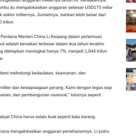
ngkatkan anggaran militernya tahun ini. Kenaikannya,
 Bambu itu mengalokasikan anggaran sebesar USD173 miliar
k sektor militernya. Jumlahnya, bahkan lebih besar dari
triliun.
n Perdana Menteri China Li Keqiang dalam pertemuan
but adalah kenaikan terbesar dalam dua tahun terakhir.
 ditetapkan meningkat hanya 7%, menjadi 1,044 triliun
r.
i demi melindungi kedaulatan, keamanan, dan
iliter dan kesiapsiagaan perang. Kami dengan tegas siap
anan, dan pembangunan nasional,” tuturnya seperti
akyat China harus selalu kuat seperti batu karang.
aimana mengalokasikan anggaran pertahanannya. Li justru