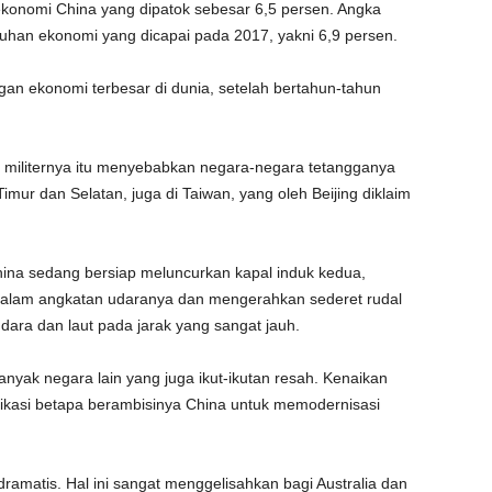
konomi China yang dipatok sebesar 6,5 persen. Angka
mbuhan ekonomi yang dicapai pada 2017, yakni 6,9 persen.
ngan ekonomi terbesar di dunia, setelah bertahun-tahun
n militernya itu menyebabkan negara-negara tetangganya
Timur dan Selatan, juga di Taiwan, yang oleh Beijing diklaim
hina sedang bersiap meluncurkan kapal induk kedua,
 dalam angkatan udaranya dan mengerahkan sederet rudal
ara dan laut pada jarak yang sangat jauh.
nyak negara lain yang juga ikut-ikutan resah. Kenaikan
ikasi betapa berambisinya China untuk memodernisasi
ramatis. Hal ini sangat menggelisahkan bagi Australia dan