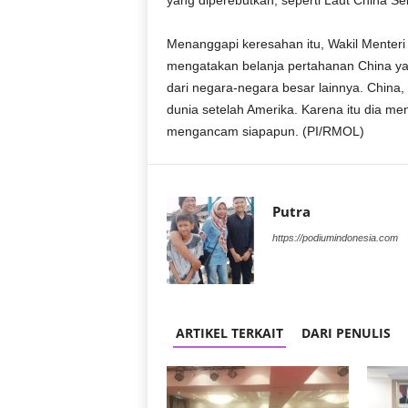
yang diperebutkan, seperti Laut China Se
Menanggapi keresahan itu, Wakil Menteri
mengatakan belanja pertahanan China yan
dari negara-negara besar lainnya. China
dunia setelah Amerika. Karena itu dia men
mengancam siapapun. (PI/RMOL)
Putra
https://podiumindonesia.com
ARTIKEL TERKAIT
DARI PENULIS