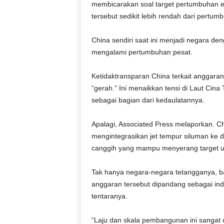
membicarakan soal target pertumbuhan e
r
a
tersebut sedikit lebih rendah dari pertu
n
China sendiri saat ini menjadi negara de
mengalami pertumbuhan pesat.
Ketidaktransparan China terkait anggara
“gerah.” Ini menaikkan tensi di Laut Cina 
sebagai bagian dari kedaulatannya.
Apalagi, Associated Press melaporkan. C
mengintegrasikan jet tempur siluman ke
canggih yang mampu menyerang target ud
Tak hanya negara-negara tetangganya, ba
anggaran tersebut dipandang sebagai ind
tentaranya.
“Laju dan skala pembangunan ini sangat d