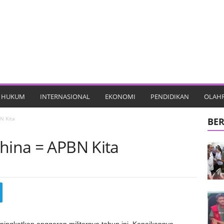
HUKUM
INTERNASIONAL
EKONOMI
PENDIDIKAN
OLAH
N Kita
BER
China = APBN Kita