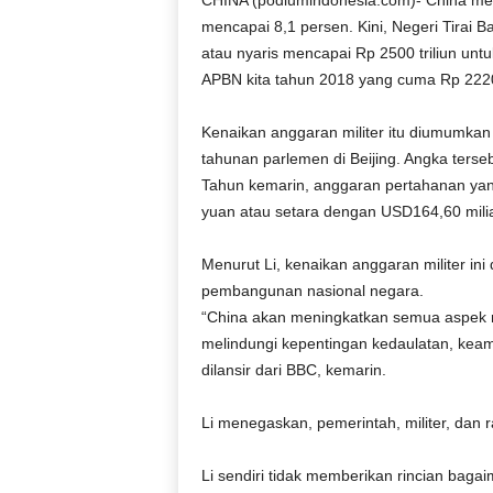
CHINA (podiumindonesia.com)- China meni
D
mencapai 8,1 persen. Kini, Negeri Tirai
O
atau nyaris mencapai Rp 2500 triliun untu
N
APBN kita tahun 2018 yang cuma Rp 2220 
E
S
Kenaikan anggaran militer itu diumumka
I
A
tahunan parlemen di Beijing. Angka terse
|
Tahun kemarin, anggaran pertahanan yang
g
yuan atau setara dengan USD164,60 milia
e
r
Menurut Li, kenaikan anggaran militer in
b
pembangunan nasional negara.
a
“China akan meningkatkan semua aspek m
n
g
melindungi kepentingan kedaulatan, keam
k
dilansir dari BBC, kemarin.
e
b
Li menegaskan, pemerintah, militer, dan r
e
n
Li sendiri tidak memberikan rincian bag
a