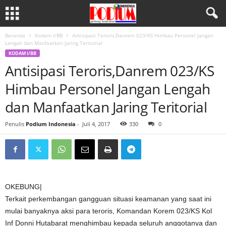
Beranda
Kodam I/BB
Antisipasi Teroris,Danrem 023/KS Himbau Personel Jangan
Lengah dan Manfaatkan Jaring Teritorial
KODAM I/BB
Antisipasi Teroris,Danrem 023/KS
Himbau Personel Jangan Lengah
dan Manfaatkan Jaring Teritorial
Penulis
Podium Indonesia
-
Juli 4, 2017
330
0
OKEBUNG|
Terkait perkembangan gangguan situasi keamanan yang saat ini
mulai banyaknya aksi para teroris, Komandan Korem 023/KS Kol
Inf Donni Hutabarat menghimbau kepada seluruh anggotanya dan