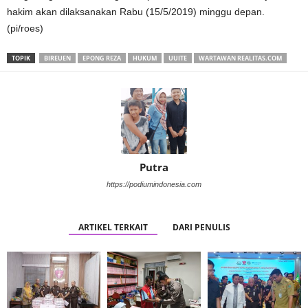
hakim akan dilaksanakan Rabu (15/5/2019) minggu depan.
(pi/roes)
TOPIK
BIREUEN
EPONG REZA
HUKUM
UUITE
WARTAWAN REALITAS.COM
Putra
https://podiumindonesia.com
ARTIKEL TERKAIT
DARI PENULIS