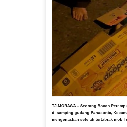
r
a
n
TJ.MORAWA – Seorang Bocah Perempua
di samping gudang Panasonic, Kecama
mengenaskan setelah tertabrak mobil 