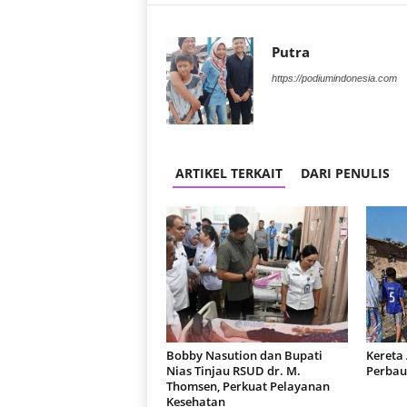
Putra
https://podiumindonesia.com
ARTIKEL TERKAIT
DARI PENULIS
Bobby Nasution dan Bupati
Kereta
Nias Tinjau RSUD dr. M.
Perbau
Thomsen, Perkuat Pelayanan
Kesehatan