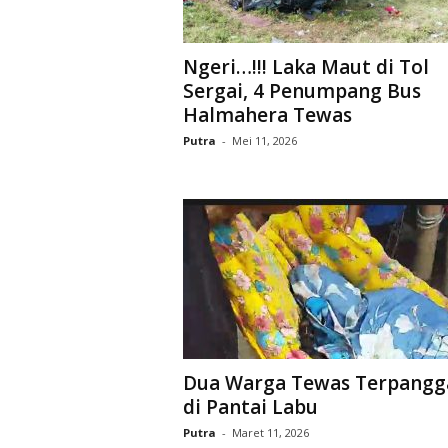
Ngeri…!!! Laka Maut di Tol
Sergai, 4 Penumpang Bus
Halmahera Tewas
Putra
-
Mei 11, 2026
Dua Warga Tewas Terpangg
di Pantai Labu
Putra
-
Maret 11, 2026