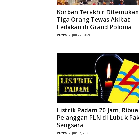
D
Korban Terakhir Ditemukan
O
Tiga Orang Tewas Akibat
N
E
Ledakan di Grand Polonia
S
Putra
-
Juli 22, 2026
I
A
|
g
e
r
b
a
n
g
k
Listrik Padam 20 Jam, Ribua
e
b
Pelanggan PLN di Lubuk Pa
e
Sengsara
n
Putra
-
Juni 7, 2026
a