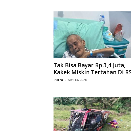
r
a
n
Tak Bisa Bayar Rp 3,4 Juta,
Kakek Miskin Tertahan Di RS.
Putra
-
Mei 14, 2026