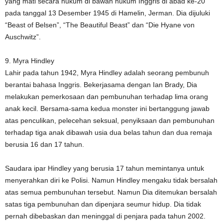
yang mati secara hukum di bawah hukum Inggris di abad ke-20
pada tanggal 13 Desember 1945 di Hamelin, Jerman. Dia dijuluki
“Beast of Belsen”, “The Beautiful Beast” dan “Die Hyane von
Auschwitz”.
9. Myra Hindley
Lahir pada tahun 1942, Myra Hindley adalah seorang pembunuh
berantai bahasa Inggris. Bekerjasama dengan Ian Brady, Dia
melakukan pemerkosaan dan pembunuhan terhadap lima orang
anak kecil. Bersama-sama kedua monster ini bertanggung jawab
atas penculikan, pelecehan seksual, penyiksaan dan pembunuhan
terhadap tiga anak dibawah usia dua belas tahun dan dua remaja
berusia 16 dan 17 tahun.
Saudara ipar Hindley yang berusia 17 tahun memintanya untuk
menyerahkan diri ke Polisi. Namun Hindley mengaku tidak bersalah
atas semua pembunuhan tersebut. Namun Dia ditemukan bersalah
satas tiga pembunuhan dan dipenjara seumur hidup. Dia tidak
pernah dibebaskan dan meninggal di penjara pada tahun 2002.