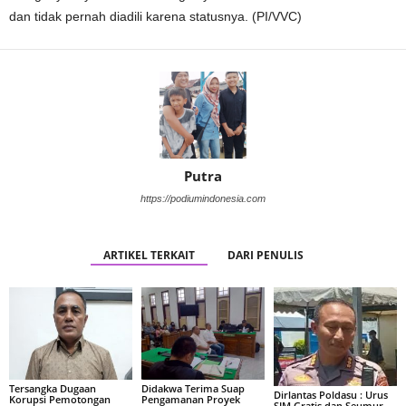
dan tidak pernah diadili karena statusnya. (PI/VVC)
Putra
https://podiumindonesia.com
ARTIKEL TERKAIT
DARI PENULIS
Tersangka Dugaan
Didakwa Terima Suap
Dirlantas Poldasu : Urus
Korupsi Pemotongan
Pengamanan Proyek
SIM Gratis dan Seumur