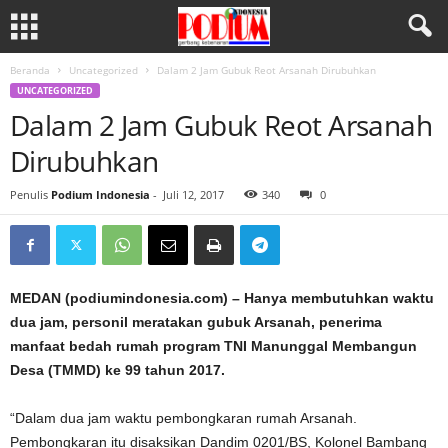
Beranda
Uncategorized
Dalam 2 Jam Gubuk Reot Arsanah Dirubuhkan
UNCATEGORIZED
Dalam 2 Jam Gubuk Reot Arsanah
Dirubuhkan
Penulis
Podium Indonesia
-
Juli 12, 2017
340
0
MEDAN (podiumindonesia.com) – Hanya membutuhkan waktu
dua jam, personil meratakan gubuk Arsanah, penerima
manfaat bedah rumah program TNI Manunggal Membangun
Desa (TMMD) ke 99 tahun 2017.
“Dalam dua jam waktu pembongkaran rumah Arsanah.
Pembongkaran itu disaksikan Dandim 0201/BS, Kolonel Bambang