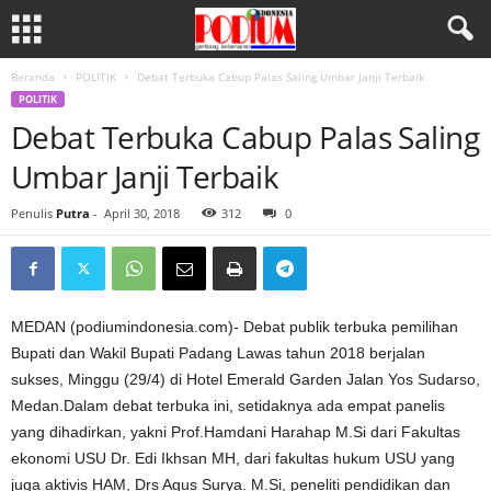
Beranda
POLITIK
Debat Terbuka Cabup Palas Saling Umbar Janji Terbaik
POLITIK
Debat Terbuka Cabup Palas Saling
Umbar Janji Terbaik
Penulis
Putra
-
April 30, 2018
312
0
MEDAN (podiumindonesia.com)- Debat publik terbuka pemilihan
Bupati dan Wakil Bupati Padang Lawas tahun 2018 berjalan
sukses, Minggu (29/4) di Hotel Emerald Garden Jalan Yos Sudarso,
Medan.Dalam debat terbuka ini, setidaknya ada empat panelis
yang dihadirkan, yakni Prof.Hamdani Harahap M.Si dari Fakultas
ekonomi USU Dr. Edi Ikhsan MH, dari fakultas hukum USU yang
juga aktivis HAM, Drs Agus Surya. M.Si, peneliti pendidikan dan