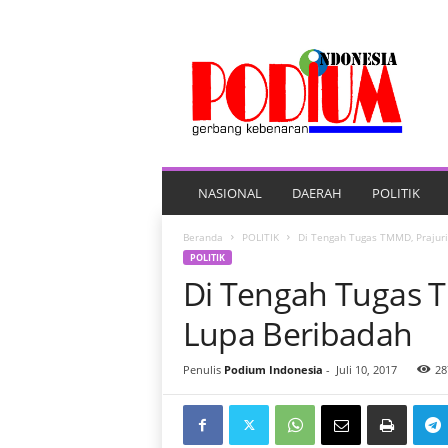
P
O
R
T
A
L
B
E
NASIONAL
DAERAH
POLITIK
R
I
Beranda
POLITIK
Di Tengah Tugas TMMD, Prajuri
T
POLITIK
A
Di Tengah Tugas T
P
O
Lupa Beribadah
D
I
Penulis
Podium Indonesia
-
Juli 10, 2017
28
U
M
I
N