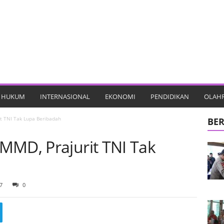
HUKUM
INTERNASIONAL
EKONOMI
PENDIDIKAN
OLAH
t TNI Tak Lupa Beribadah
BER
MMD, Prajurit TNI Tak
7
0