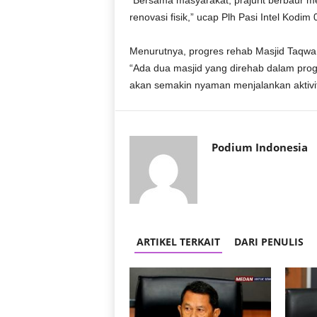
“Bersama masyarakat, prajurit berbaur m
r
renovasi fisik,” ucap Plh Pasi Intel Ko
a
n
Menurutnya, progres rehab Masjid Taqwa
“Ada dua masjid yang direhab dalam pr
akan semakin nyaman menjalankan aktivit
Podium Indonesia
ARTIKEL TERKAIT
DARI PENULIS