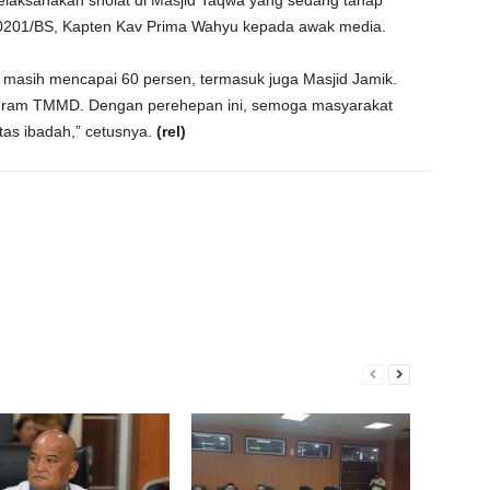
elaksanakan sholat di Masjid Taqwa yang sedang tahap
dim 0201/BS, Kapten Kav Prima Wahyu kepada awak media.
 masih mencapai 60 persen, termasuk juga Masjid Jamik.
ogram TMMD. Dengan perehepan ini, semoga masyarakat
as ibadah,” cetusnya.
(rel)