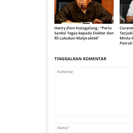
Henry Jhon Hutagalung : “Perlu
Curanm
Sanksi Tegas kepada Dokter dan
Terjad
RS Lakukan Malpraktek”
Minta 
Patroli
TINGGALKAN KOMENTAR