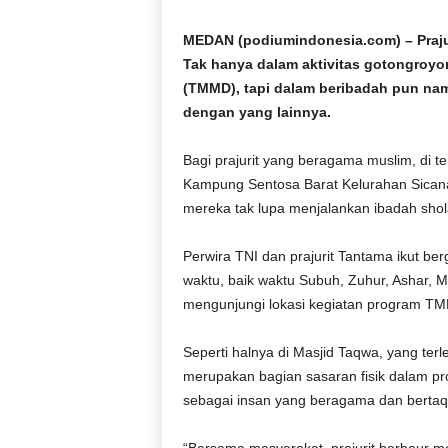
D
O
MEDAN (podiumindonesia.com) – Praju
N
Tak hanya dalam aktivitas gotongro
E
(TMMD), tapi dalam beribadah pun na
S
dengan yang lainnya.
I
A
Bagi prajurit yang beragama muslim, di 
|
Kampung Sentosa Barat Kelurahan Sica
g
e
mereka tak lupa menjalankan ibadah shol
r
b
Perwira TNI dan prajurit Tantama ikut b
a
waktu, baik waktu Subuh, Zuhur, Ashar, Ma
n
mengunjungi lokasi kegiatan program TM
g
k
Seperti halnya di Masjid Taqwa, yang t
e
b
merupakan bagian sasaran fisik dalam pr
e
sebagai insan yang beragama dan berta
n
a