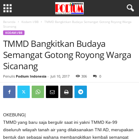
Beranda
Kodam I/BB
TMMD Bangkitkan Budaya Semangat Gotong Royong Warga
Sicanang
KODAM I/BB
TMMD Bangkitkan Budaya
Semangat Gotong Royong Warga
Sicanang
Penulis
Podium Indonesia
-
Juli 10, 2017
306
0
OKEBUNG|
TMMD yang baru saja bergulir saat ini yakni TMMD Ke-99
diseluruh wilayah tanah air yang dilaksanakan TNI AD, merupakan
bentuk dan sebagai wahana membangkitkan kembali semangat