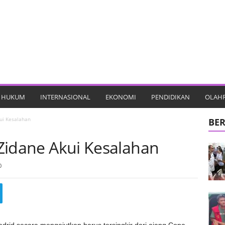
HUKUM
INTERNASIONAL
EKONOMI
PENDIDIKAN
OLAH
kui Kesalahan
BER
, Zidane Akui Kesalahan
0