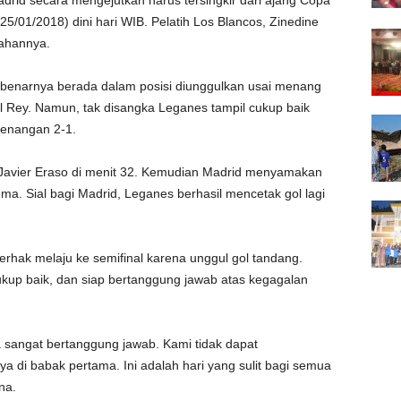
rid secara mengejutkan harus tersingkir dari ajang Copa
5/01/2018) dini hari WIB. Pelatih Los Blancos, Zinedine
lahannya.
ebenarnya berada dalam posisi diunggulkan usai menang
el Rey. Namun, tak disangka Leganes tampil cukup baik
menangan 2-1.
t Javier Eraso di menit 32. Kemudian Madrid menyamakan
a. Sial bagi Madrid, Leganes berhasil mencetak gol lagi
rhak melaju ke semifinal karena unggul gol tandang.
kup baik, dan siap bertanggung jawab atas kegagalan
ya sangat bertanggung jawab. Kami tidak dapat
 di babak pertama. Ini adalah hari yang sulit bagi semua
na.