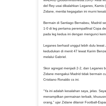
MADRID (podiumindonesia.com)- Real Mad
D
del Rey usai dikalahkan Leganes, Kamis (2
O
Zidane, menilai kegagalan ini murni kesa
N
E
Bermain di Santiago Bernabeu, Madrid s
S
1-0 di leg pertama perempatfinal Copa d
I
A
pada leg kedua ini dengan mengunci ke
|
g
Leganes berhasil unggul lebih dulu lewa
e
kedudukan di menit 47 lewat Karim Benzem
r
melalui Gabriel.
b
a
Skor agregat menjadi 2-2, dan Leganes be
n
g
Zidane mengakui Madrid tidak bermain cu
k
Cristiano Ronaldo cs ini.
e
b
“Ya ini adalah kesalahan saya, jelas. Sa
e
menampilkan permainan terbaik, khususnya
n
orang,” ujar Zidane dilansir Football-Espa
a