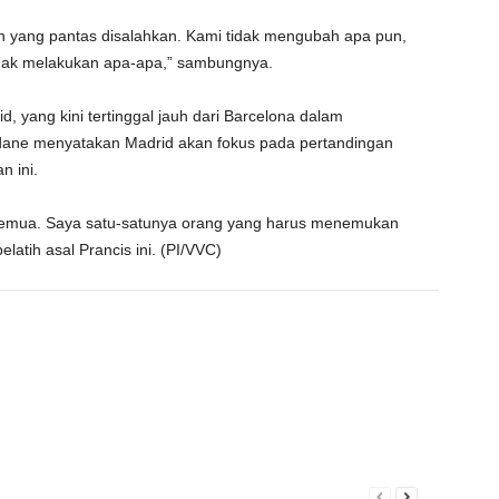
ah yang pantas disalahkan. Kami tidak mengubah apa pun,
idak melakukan apa-apa,” sambungnya.
, yang kini tertinggal jauh dari Barcelona dalam
idane menyatakan Madrid akan fokus pada pertandingan
n ini.
i semua. Saya satu-satunya orang yang harus menemukan
pelatih asal Prancis ini. (PI/VVC)