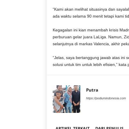
r
a
“Kami akan melihat situasinya dan sayal
n
ada waktu selama 90 menit tetapi kami t
Kegagalan ini kian menambah krisis Madrid
perburuan gelar juara LaLiga. Namun, Z
selanjutnya di markas Valencia, akhir peka
“Jelas, saya bertanggung jawab atas in
solusi untuk tim untuk lebih efisien,” kata 
Putra
https://podiumindonesia.com
ARTIKEL TERKAIT
DARI PENULIS