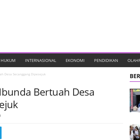
HUKUM
INTERNASIONAL
EKONOMI
PENDIDIKAN
OLAH
ah Desa Secanggang Dipesejuk
BER
Ibunda Bertuah Desa
ejuk
0