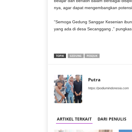
belajar dan berlatih dalam berbagai disiplin
nya, agar dapat mengembangkan potensi 
“Semoga Gedung Sanggar Kesenian ibunda
yang ada di desa Secanggang ,” pungkas 
TOPIK
GEDUNG
PESEJUK
Putra
https://podiumindonesia.com
ARTIKEL TERKAIT
DARI PENULIS