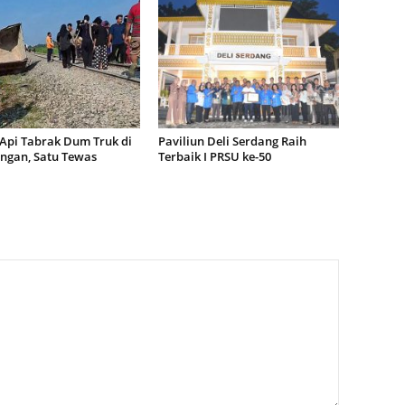
 Api Tabrak Dum Truk di
Paviliun Deli Serdang Raih
ngan, Satu Tewas
Terbaik I PRSU ke-50