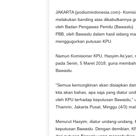
D
O
JAKARTA (podiumindonesia.com)- Komisi
N
melakukan banding atas dikabulkannya g
E
oleh Badan Pengawas Pemilu (Bawaslu).
S
PBB, oleh Bawaslu dalam hasil sidang mal
I
menggugurkan putusan KPU.
A
|
Namun Komisioner KPU, Hasyim As’yari,
g
e
pada Senin, 5 Maret 2018, guna membaha
r
Bawaslu.
b
a
“Semua kemungkinan akan disiapkan dan
n
kita akan bahas, apa saja yang diatur un
g
oleh KPU terhadap keputusan Bawaslu,” uj
k
Thamrin, Jakarta Pusat, Minggu (4/3) ma
e
b
e
Menurut Hasyim, diatur undang-undang, K
n
keputusan Bawaslu. Dengan demikian, KP
a