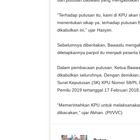
dari putusan Baswalu yang mengabulkan 
r
a
“Terhadap putusan itu, kami di KPU akan
n
menentukan sikap ya, terhadap putusan 
dikabulkan ini,” ujar Hasyim.
Sebelumnya diberitakan, Bawaslu mengab
ditetapkannya parpol itu menjadi peserta
Dalam pembacaan putusan, Ketua Bawas
dikabulkan seluruhnya. Dengan demikian
Surat Keputusan (SK) KPU Nomor 58/PL.0
Pemilu 2019 tertanggal 17 Februari 2018, 
“Memerintahkan KPU untuk melaksanakan k
dibacakan,” ujar Abhan. (PI/VVC)