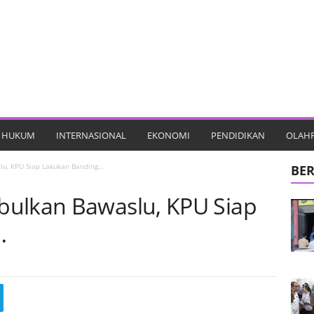
HUKUM
INTERNASIONAL
EKONOMI
PENDIDIKAN
OLAH
lu, KPU Siap Lakukan Banding…
BER
bulkan Bawaslu, KPU Siap
…