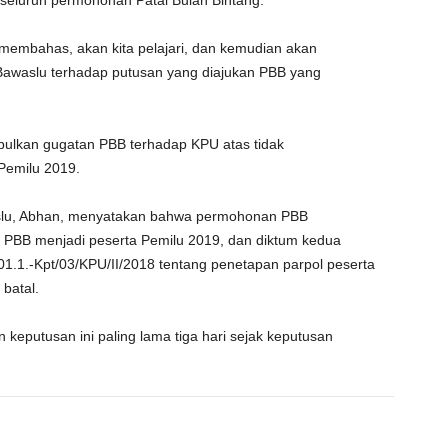
seluruh permohonan Patai Bulan Bintang.
 membahas, akan kita pelajari, dan kemudian akan
Bawaslu terhadap putusan yang diajukan PBB yang
ulkan gugatan PBB terhadap KPU atas tidak
 Pemilu 2019.
lu, Abhan, menyatakan bahwa permohonan PBB
, PBB menjadi peserta Pemilu 2019, dan diktum kedua
1.1.-Kpt/03/KPU/II/2018 tentang penetapan parpol peserta
batal.
eputusan ini paling lama tiga hari sejak keputusan