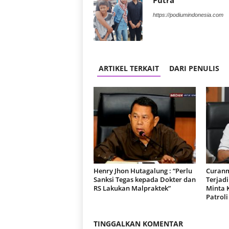
Putra
https://podiumindonesia.com
ARTIKEL TERKAIT
DARI PENULIS
Henry Jhon Hutagalung : “Perlu
Curanm
Sanksi Tegas kepada Dokter dan
Terjad
RS Lakukan Malpraktek”
Minta 
Patroli
TINGGALKAN KOMENTAR