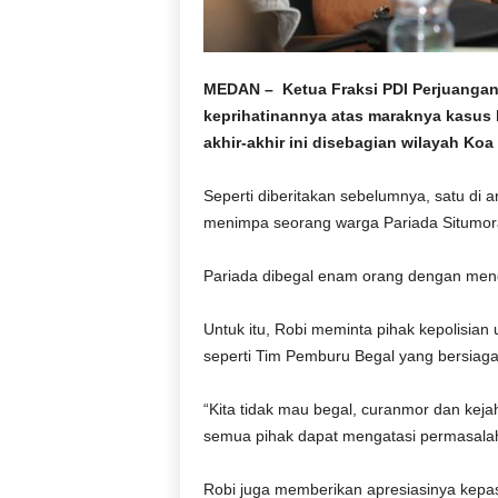
r
a
n
MEDAN – Ketua Fraksi PDI Perjuanga
keprihatinannya atas maraknya kasus 
akhir-akhir ini disebagian wilayah Ko
Seperti diberitakan sebelumnya, satu di an
menimpa seorang warga Pariada Situmora
Pariada dibegal enam orang dengan meng
Untuk itu, Robi meminta pihak kepolisian
seperti Tim Pemburu Begal yang bersiag
“Kita tidak mau begal, curanmor dan kejaha
semua pihak dapat mengatasi permasalah
Robi juga memberikan apresiasinya kepa