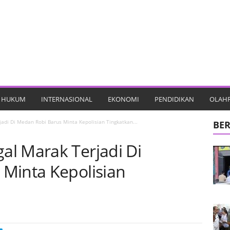
HUKUM
INTERNASIONAL
EKONOMI
PENDIDIKAN
OLAH
adi Di Medan Robi Barus Minta Kepolisian Tingkatkan...
BER
l Marak Terjadi Di
Minta Kepolisian