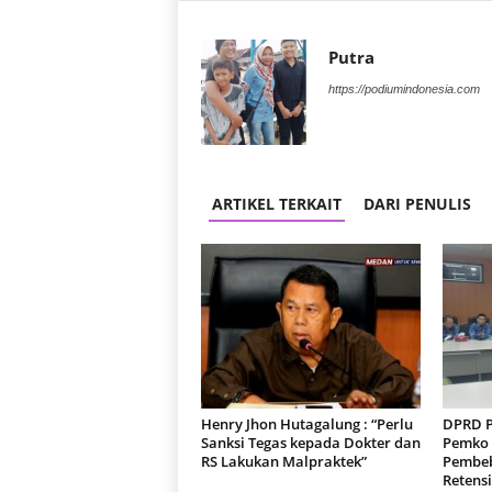
Putra
https://podiumindonesia.com
ARTIKEL TERKAIT
DARI PENULIS
Henry Jhon Hutagalung : “Perlu
DPRD P
Sanksi Tegas kepada Dokter dan
Pemko
RS Lakukan Malpraktek”
Pembeb
Retensi