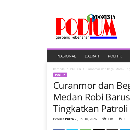
P
O
R
T
A
L
B
E
NASIONAL
DAERAH
POLITIK
R
I
Beranda
POLITIK
Curanmor dan Begal Marak Terj
T
POLITIK
A
Curanmor dan Bega
P
O
Medan Robi Barus 
D
I
Tingkatkan Patroli
U
M
Penulis
Putra
-
Juni 10, 2026
118
0
I
N