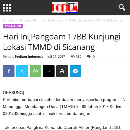
Beranda
Kodam I/BB
Hari Ini,Pangdam 1 /BB Kunjungi Lokasi TMMD di Sicanang
KODAM I/BB
Hari Ini,Pangdam 1 /BB Kunjungi
Lokasi TMMD di Sicanang
Penulis
Podium Indonesia
-
Juli 27, 2017
382
0
OKEBUNG|
Perhatian berbagai stakeholder dalam menyukseskan program TNI
Manunggal Membangun Desa (TMMD) ke 99 tahun 2017 Kodim
0201/BS hingga saat ini asih terus berdatangan.
Tak terlepas Panglima Komando Daerah Militer (Pangdam) I/BB,