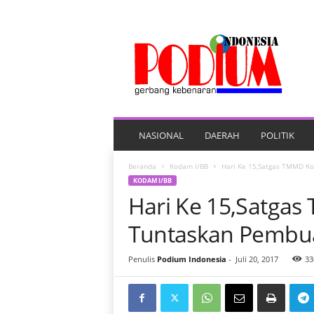
P
O
R
T
A
L
B
E
NASIONAL
DAERAH
POLITIK
R
I
Beranda
Kodam I/BB
Hari Ke 15,Satgas TMMD K
T
KODAM I/BB
A
Hari Ke 15,Satga
P
O
Tuntaskan Pembua
D
I
Penulis
Podium Indonesia
-
Juli 20, 2017
33
U
M
I
N