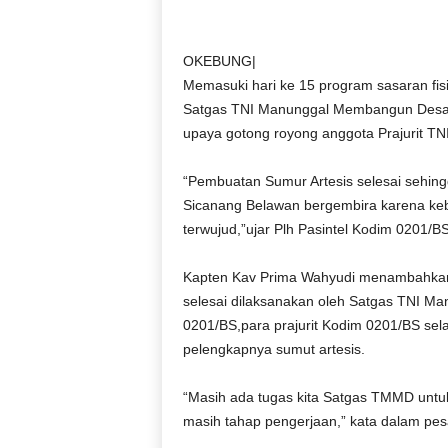
D
O
N
OKEBUNG|
E
Memasuki hari ke 15 program sasaran fi
S
Satgas TNI Manunggal Membangun Desa 
I
upaya gotong royong anggota Prajurit T
A
|
“Pembuatan Sumur Artesis selesai sehin
g
Sicanang Belawan bergembira karena kebu
e
r
terwujud,”ujar Plh Pasintel Kodim 0201/
b
a
Kapten Kav Prima Wahyudi menambahkan 
n
selesai dilaksanakan oleh Satgas TNI 
g
0201/BS,para prajurit Kodim 0201/BS se
k
pelengkapnya sumut artesis.
e
b
e
“Masih ada tugas kita Satgas TMMD untuk
n
masih tahap pengerjaan,” kata dalam pesa
a