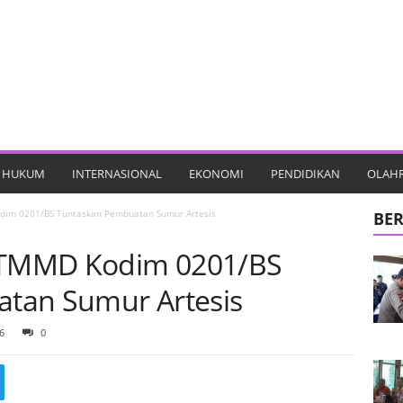
HUKUM
INTERNASIONAL
EKONOMI
PENDIDIKAN
OLAH
odim 0201/BS Tuntaskan Pembuatan Sumur Artesis
BER
s TMMD Kodim 0201/BS
tan Sumur Artesis
6
0