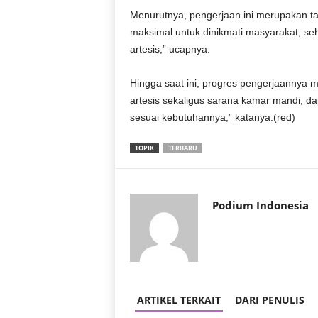
r
Menurutnya, pengerjaan ini merupakan tamb
a
maksimal untuk dinikmati masyarakat, se
n
artesis,” ucapnya.
Hingga saat ini, progres pengerjaannya 
artesis sekaligus sarana kamar mandi, d
sesuai kebutuhannya,” katanya.(red)
TOPIK
TERBARU
Podium Indonesia
ARTIKEL TERKAIT
DARI PENULIS