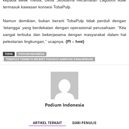
kepada awak media, Desa Sitoluama Kecamatan Laguboti tidak
termasuk kawasan konsesi TobaPulp.
Namun demikian, bukan berarti TobaPulp tidak perduli dengan
‘tetangga’ yang berdekatan dengan operasional perusahaan. “Kita
sangat terbuka dan bekerjasama dengan masyarakat dalam hal
pelestarian lingkungan,” ucapnya.
(PI – hmt)
TOPIK
PODIUM INDONESIA
TOBAPULP TANAM 10.000 BIBIT POHON DI KAMPUNG PANGARIBUAN
Podium Indonesia
ARTIKEL TERKAIT
DARI PENULIS