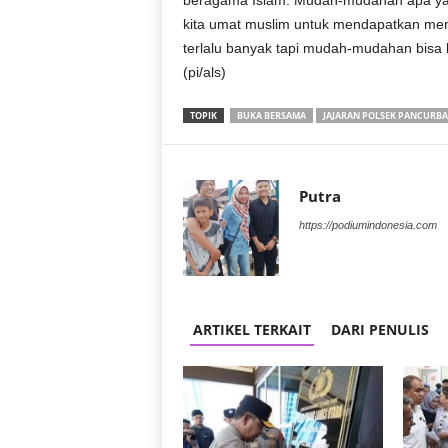
beragama Islam. Mudah-mudahan apa yan
r
kita umat muslim untuk mendapatkan menu
a
terlalu banyak tapi mudah-mudahan bisa 
n
(pi/als)
TOPIK
BUKA BERSAMA
JAJARAN POLSEK PANCURB
Putra
https://podiumindonesia.com
ARTIKEL TERKAIT
DARI PENULIS