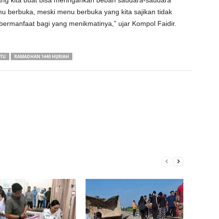
g kita buat bisa meringankan beban saudara-saudara
 berbuka, meski menu berbuka yang kita sajikan tidak
bermanfaat bagi yang menikmatinya,” ujar Kompol Faidir.
ATU
RAMADHAN 1440 HIJRIAH