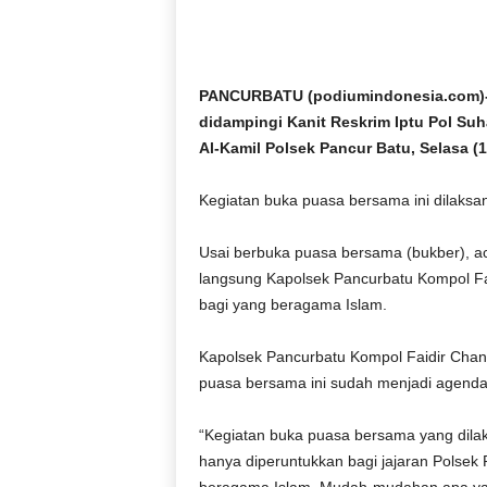
D
O
N
E
PANCURBATU (podiumindonesia.com)- 
S
didampingi Kanit Reskrim Iptu Pol Su
I
Al-Kamil Polsek Pancur Batu, Selasa (1
A
|
Kegiatan buka puasa bersama ini dilaksan
g
e
r
Usai berbuka puasa bersama (bukber), ac
b
langsung Kapolsek Pancurbatu Kompol Fai
a
bagi yang beragama Islam.
n
g
Kapolsek Pancurbatu Kompol Faidir Chan,
k
puasa bersama ini sudah menjadi agenda
e
b
e
“Kegiatan buka puasa bersama yang dilaks
n
hanya diperuntukkan bagi jajaran Polsek 
a