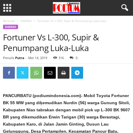
Beranda
DAERAH
Fortuner Vs L-300, Supir & Penumpang Luka-Luka
DAERAH
Fortuner Vs L-300, Supir &
Penumpang Luka-Luka
Penulis
Putra
-
Mei 14, 2019
316
0
PANCURBATU (podiumindonesia.com)- Mobil Toyota Fortuner
BK 55 WW yang diķemudikan Nurdin (56) warga Gunung Sitoli,
Kabupaten Nias tabrakan dengan mobil pick up L-300 BK 9607
BR yang dikemudikan Erwin Tarigan (30) warga Berastagi,
Kabupaten Karo, di Jalan Jamin Ginting, Dusun Lau
Gelunggung, Desa Pertampilen, Kecamatan Pancur Batu,