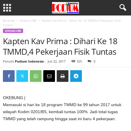
Beranda
Kodam I/BB
Kapten Kav Prima : Dihari Ke 18 TMMD,4 Pekerjaan Fisik
Tuntas
KODAM I/BB
Kapten Kav Prima : Dihari Ke 18
TMMD,4 Pekerjaan Fisik Tuntas
Penulis
Podium Indonesia
-
Juli 22, 2017
325
0
OKEBUNG |
Memasuki si hari ke 18 program TMMD ke 99 tahun 2017 untuk
wilayah Kodim 0201/BS, kembali tuntas 100%. Jadi total tugas
TMMD yang telah rampung hingga saat ini baru 4 pekerjaan.