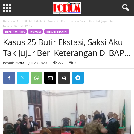
Beranda
BERITA UTAMA
Kasus 25 Butir Ekstasi, Saksi Akui Tak Jujur Beri
Keterangan Di BAP…
BERITA UTAMA
HUKUM
MEDAN TERKINI
Kasus 25 Butir Ekstasi, Saksi Akui
Tak Jujur Beri Keterangan Di BAP…
Penulis
Putra
-
Juli 23, 2020
277
0