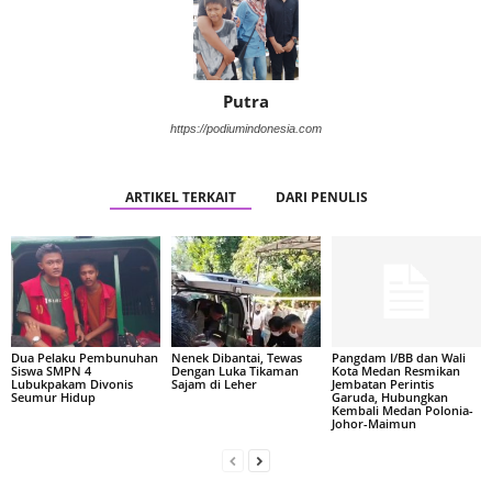
Putra
https://podiumindonesia.com
ARTIKEL TERKAIT
DARI PENULIS
Dua Pelaku Pembunuhan
Nenek Dibantai, Tewas
Pangdam I/BB dan Wali
Siswa SMPN 4
Dengan Luka Tikaman
Kota Medan Resmikan
Lubukpakam Divonis
Sajam di Leher
Jembatan Perintis
Seumur Hidup
Garuda, Hubungkan
Kembali Medan Polonia-
Johor-Maimun