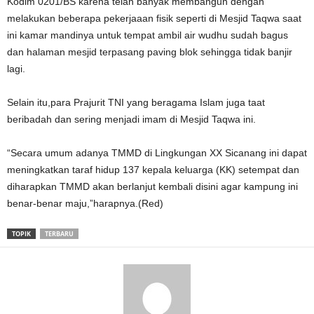
Kodim 0201/BS karena telah banyak membangun dengan
melakukan beberapa pekerjaaan fisik seperti di Mesjid Taqwa saat
ini kamar mandinya untuk tempat ambil air wudhu sudah bagus
dan halaman mesjid terpasang paving blok sehingga tidak banjir
lagi.
Selain itu,para Prajurit TNI yang beragama Islam juga taat
beribadah dan sering menjadi imam di Mesjid Taqwa ini.
“Secara umum adanya TMMD di Lingkungan XX Sicanang ini dapat
meningkatkan taraf hidup 137 kepala keluarga (KK) setempat dan
diharapkan TMMD akan berlanjut kembali disini agar kampung ini
benar-benar maju,”harapnya.(Red)
TOPIK
TERBARU