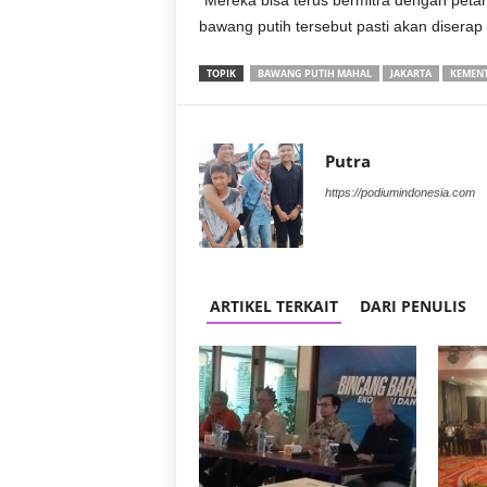
“Mereka bisa terus bermitra dengan petan
bawang putih tersebut pasti akan diserap 
TOPIK
BAWANG PUTIH MAHAL
JAKARTA
KEMENT
Putra
https://podiumindonesia.com
ARTIKEL TERKAIT
DARI PENULIS