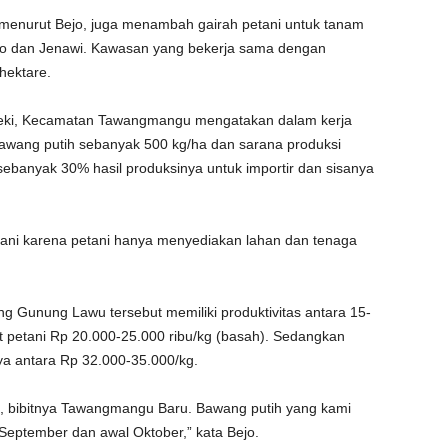
, menurut Bejo, juga menambah gairah petani untuk tanam
oso dan Jenawi. Kawasan yang bekerja sama dengan
hektare.
jeki, Kecamatan Tawangmangu mengatakan dalam kerja
bawang putih sebanyak 500 kg/ha dan sarana produksi
 sebanyak 30% hasil produksinya untuk importir dan sisanya
tani karena petani hanya menyediakan lahan dan tenaga
ng Gunung Lawu tersebut memiliki produktivitas antara 15-
at petani Rp 20.000-25.000 ribu/kg (basah). Sedangkan
ya antara Rp 32.000-35.000/kg.
i, bibitnya Tawangmangu Baru. Bawang putih yang kami
September dan awal Oktober,” kata Bejo.