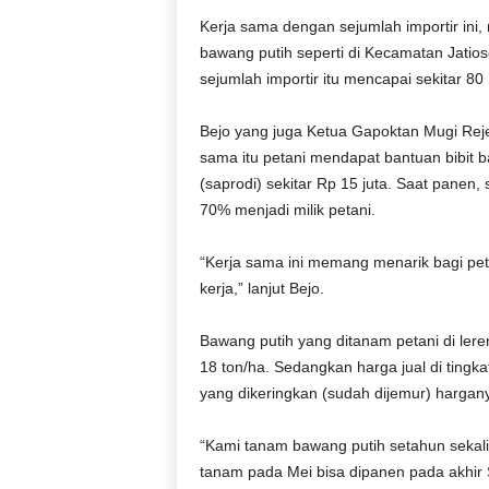
r
Kerja sama dengan sejumlah importir ini
a
bawang putih seperti di Kecamatan Jati
n
sejumlah importir itu mencapai sekitar 80 
Bejo yang juga Ketua Gapoktan Mugi Re
sama itu petani mendapat bantuan bibit 
(saprodi) sekitar Rp 15 juta. Saat panen,
70% menjadi milik petani.
“Kerja sama ini memang menarik bagi pe
kerja,” lanjut Bejo.
Bawang putih yang ditanam petani di lere
18 ton/ha. Sedangkan harga jual di tingk
yang dikeringkan (sudah dijemur) hargan
“Kami tanam bawang putih setahun sekal
tanam pada Mei bisa dipanen pada akhir 