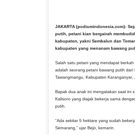
D
O
N
E
JAKARTA (podiumindonesia.com)- Se
S
putih, petani kian bergairah membudid
I
kabupaten, yakni Sembalun dan Teman
A
kabupaten yang menanam bawang put
|
g
e
Salah satu petani yang mendapat berkah 
r
adalah seorang petani bawang putih dari
b
Tawangmangu, Kabupaten Karanganyar, 
a
n
Bapak dua anak ini mengatakan saat ini 
g
Kalisoro yang diajak bekerja sama denga
k
putih.
e
b
e
“Ada sekitar 5 hektare yang sudah beker
n
Semarang,” ujar Bejo, kemarin.
a