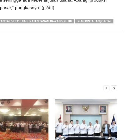
i sehingga ada keberlanjutan usaha. Apalagi produksi
pasar,” pungkasnya. (pi/dtf)
AN TARGET 110 KABUPATEN TANAM BAWANG PUTIH
PEMERINTAHAN JOKOWI