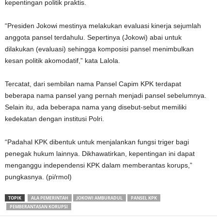
kepentingan politik praktis.
“Presiden Jokowi mestinya melakukan evaluasi kinerja sejumlah
anggota pansel terdahulu. Sepertinya (Jokowi) abai untuk
dilakukan (evaluasi) sehingga komposisi pansel menimbulkan
kesan politik akomodatif,” kata Lalola.
Tercatat, dari sembilan nama Pansel Capim KPK terdapat
beberapa nama pansel yang pernah menjadi pansel sebelumnya.
Selain itu, ada beberapa nama yang disebut-sebut memiliki
kedekatan dengan institusi Polri.
“Padahal KPK dibentuk untuk menjalankan fungsi triger bagi
penegak hukum lainnya. Dikhawatirkan, kepentingan ini dapat
menganggu independensi KPK dalam memberantas korups,”
pungkasnya. (pi/rmol)
TOPIK
ALA PEMERINTAH
JOKOWI AMBURADUL
PANSEL KPK
PEMBERANTASAN KORUPSI