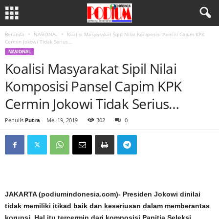
Beranda
NASIONAL
Koalisi Masyarakat Sipil Nilai Komposisi Pansel Capim KPK
Cermin Jokowi Tidak Serius…
NASIONAL
Koalisi Masyarakat Sipil Nilai
Komposisi Pansel Capim KPK
Cermin Jokowi Tidak Serius…
Penulis
Putra
-
Mei 19, 2019
302
0
JAKARTA (podiumindonesia.com)- Presiden Jokowi dinilai
tidak memiliki itikad baik dan keseriusan dalam memberantas
korupsi. Hal itu tercermin dari komposisi Panitia Seleksi