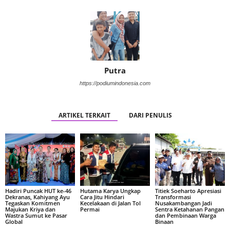
Putra
https://podiumindonesia.com
ARTIKEL TERKAIT
DARI PENULIS
Hadiri Puncak HUT ke-46
Hutama Karya Ungkap
Titiek Soeharto Apresiasi
Dekranas, Kahiyang Ayu
Cara Jitu Hindari
Transformasi
Tegaskan Komitmen
Kecelakaan di Jalan Tol
Nusakambangan Jadi
Majukan Kriya dan
Permai
Sentra Ketahanan Pangan
Wastra Sumut ke Pasar
dan Pembinaan Warga
Global
Binaan