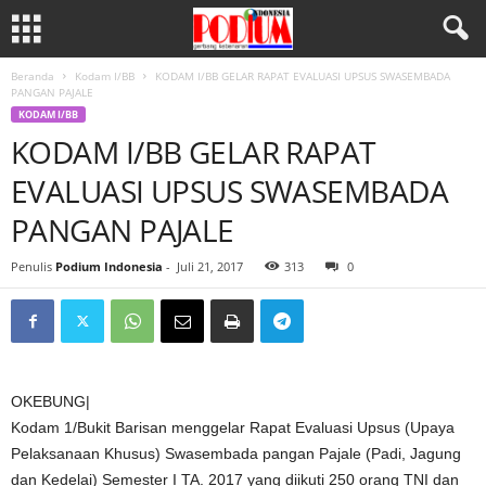
Beranda
Kodam I/BB
KODAM I/BB GELAR RAPAT EVALUASI UPSUS SWASEMBADA
PANGAN PAJALE
KODAM I/BB
KODAM I/BB GELAR RAPAT
EVALUASI UPSUS SWASEMBADA
PANGAN PAJALE
Penulis
Podium Indonesia
-
Juli 21, 2017
313
0
OKEBUNG|
Kodam 1/Bukit Barisan menggelar Rapat Evaluasi Upsus (Upaya
Pelaksanaan Khusus) Swasembada pangan Pajale (Padi, Jagung
dan Kedelai) Semester I TA. 2017 yang diikuti 250 orang TNI dan