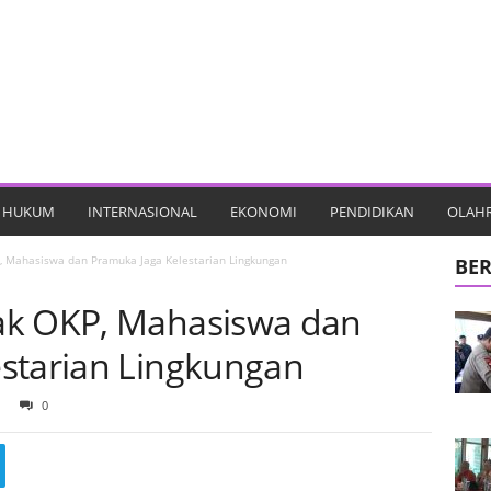
HUKUM
INTERNASIONAL
EKONOMI
PENDIDIKAN
OLAH
, Mahasiswa dan Pramuka Jaga Kelestarian Lingkungan
BER
ak OKP, Mahasiswa dan
starian Lingkungan
0