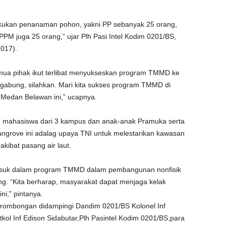
lakukan penanaman pohon, yakni PP sebanyak 25 orang,
PM juga 25 orang,” ujar Plh Pasi Intel Kodim 0201/BS,
017).
ua pihak ikut terlibat menyukseskan program TMMD ke
rgabung, silahkan. Mari kita sukses program TMMD di
Medan Belawan ini,” ucapnya.
uhan mahasiswa dari 3 kampus dan anak-anak Pramuka serta
grove ini adalag upaya TNI untuk melestarikan kawasan
akibat pasang air laut.
asuk dalam program TMMD dalam pembangunan nonfisik
g. “Kita berharap, masyarakat dapat menjaga kelak
i,” pintanya.
a rombongan didampingi Dandim 0201/BS Kolonel Inf
l Inf Edison Sidabutar,Plh Pasintel Kodim 0201/BS,para