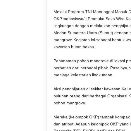
D
O
Melalui Program TNI Manunggal Masuk 
N
OKP,mahasiswa/ i,Pramuka Saka Wira Kar
E
lingkungan dengan melakukan penghijaua
S
Medan Sumatera Utara (Sumut) dengan p
I
mangrove.Kegiatan ini sebagai bentuk wa
A
kawasan hutan bakau.
|
g
e
Penanaman pohon mangrove di lokasi pr
r
perhatian dari berbagai pihak. Pasalnya,
b
menjaga kelestarian lingkungan.
a
n
Aksi penghijauan di sekitar kawasan Ke
g
puluhan orang dari berbagai Organisasi
k
pohon mangrove.
e
b
e
Mereka (kelompok OKP) tampak kompak 
n
dan atribut. Adapun kelompok OKP yang
a