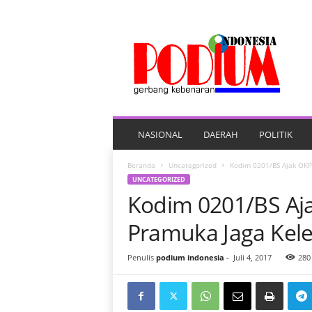
P
O
R
T
A
L
B
E
NASIONAL
DAERAH
POLITIK
R
I
Beranda
Uncategorized
Kodim 0201/BS Ajak OKP
T
UNCATEGORIZED
A
Kodim 0201/BS Aj
P
O
Pramuka Jaga Kele
D
I
Penulis
podium indonesia
-
Juli 4, 2017
280
U
M
I
N