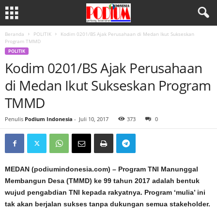
Beranda
POLITIK
Kodim 0201/BS Ajak Perusahaan di Medan Ikut Sukseskan
Program TMMD
POLITIK
Kodim 0201/BS Ajak Perusahaan
di Medan Ikut Sukseskan Program
TMMD
Penulis
Podium Indonesia
-
Juli 10, 2017
373
0
MEDAN (podiumindonesia.com) – Program TNI Manunggal
Membangun Desa (TMMD) ke 99 tahun 2017 adalah bentuk
wujud pengabdian TNI kepada rakyatnya. Program ‘mulia’ ini
tak akan berjalan sukses tanpa dukungan semua stakeholder.