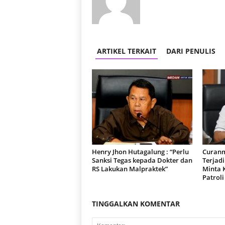
r
a
n
ARTIKEL TERKAIT
DARI PENULIS
Henry Jhon Hutagalung : “Perlu
Curanm
Sanksi Tegas kepada Dokter dan
Terjad
RS Lakukan Malpraktek”
Minta 
Patroli
TINGGALKAN KOMENTAR