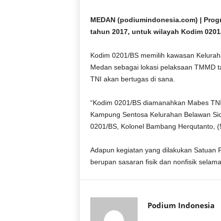
D
O
MEDAN (podiumindonesia.com) | Pro
N
tahun 2017, untuk wilayah Kodim 0201/B
E
S
Kodim 0201/BS memilih kawasan Kelura
I
Medan sebagai lokasi pelaksaan TMMD ta
A
TNI akan bertugas di sana.
|
g
e
“Kodim 0201/BS diamanahkan Mabes TNI
r
Kampung Sentosa Kelurahan Belawan Si
b
0201/BS, Kolonel Bambang Herqutanto, (
a
n
Adapun kegiatan yang dilakukan Satua
g
berupan sasaran fisik dan nonfisik selam
k
e
b
e
Podium Indonesia
n
a