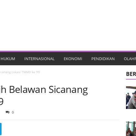
HUKUM
INTERNASIONAL
EKONOMI
PENDIDIKAN
OLAH
Sicanang Lokasi TMMD ke 99
BER
ih Belawan Sicanang
9
0