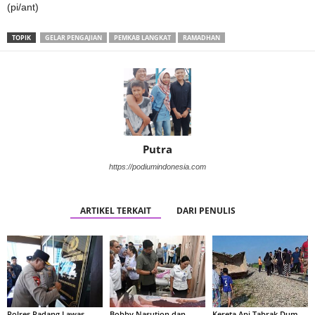
(pi/ant)
TOPIK
GELAR PENGAJIAN
PEMKAB LANGKAT
RAMADHAN
Putra
https://podiumindonesia.com
ARTIKEL TERKAIT
DARI PENULIS
Polres Padang Lawas
Bobby Nasution dan
Kereta Api Tabrak Dum