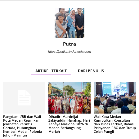
Putra
https://podiumindonesia.com
ARTIKEL TERKAIT
DARI PENULIS
Pangdam I/BB dan Wali
Dihadiri Martinijal
Wali Kota Medan
Kota Medan Resmikan
Zakiyuddin Harahap, Hari
Kumpulkan Konsultan
Jembatan Perintis
Kebaya Nasional 2026 di
dan Dinas Terkait, Bahas
Garuda, Hubungkan
Medan Berlangsung
Pelayanan PBG dan Tutup
Kembali Medan Polonia-
Meriah
Celah Pungli
Johor-Maimun