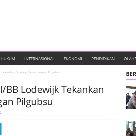
HUKUM
INTERNASIONAL
EKONOMI
PENDIDIKAN
OLAH
 Tekankan Strategi Pemenangan Pilgubsu
BER
/BB Lodewijk Tekankan
gan Pilgubsu
0