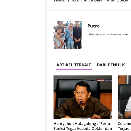
sesuai isi Ikrar Panca Bakti Partai Golkar
r
a
n
Putra
https://podiumindonesia.com
ARTIKEL TERKAIT
DARI PENULIS
Henry Jhon Hutagalung : “Perlu
Curanm
Sanksi Tegas kepada Dokter dan
Terjad