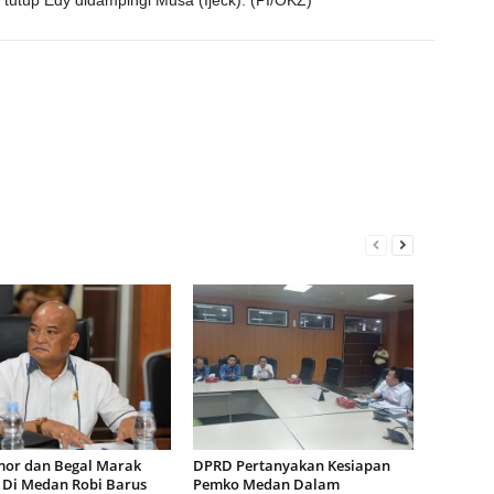
,” tutup Edy didampingi Musa (Ijeck). (PI/OKZ)
or dan Begal Marak
DPRD Pertanyakan Kesiapan
i Di Medan Robi Barus
Pemko Medan Dalam