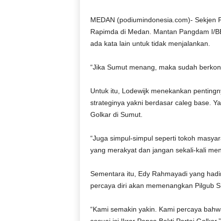
D
O
MEDAN (podiumindonesia.com)- Sekjen Pa
N
Rapimda di Medan. Mantan Pangdam I/BB 
E
ada kata lain untuk tidak menjalankan.
S
I
“Jika Sumut menang, maka sudah berkontr
A
|
Untuk itu, Lodewijk menekankan pentingn
g
e
strateginya yakni berdasar caleg base. Yak
r
Golkar di Sumut.
b
a
“Juga simpul-simpul seperti tokoh masyar
n
yang merakyat dan jangan sekali-kali meng
g
k
Sementara itu, Edy Rahmayadi yang had
e
b
percaya diri akan memenangkan Pilgub S
e
n
“Kami semakin yakin. Kami percaya bahwa
a