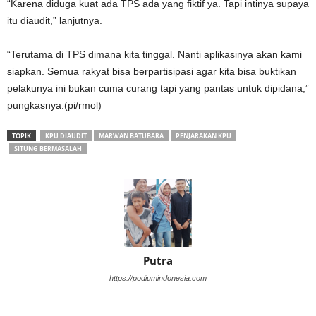
“Karena diduga kuat ada TPS ada yang fiktif ya. Tapi intinya supaya
itu diaudit,” lanjutnya.
“Terutama di TPS dimana kita tinggal. Nanti aplikasinya akan kami
siapkan. Semua rakyat bisa berpartisipasi agar kita bisa buktikan
pelakunya ini bukan cuma curang tapi yang pantas untuk dipidana,”
pungkasnya.(pi/rmol)
TOPIK
KPU DIAUDIT
MARWAN BATUBARA
PENJARAKAN KPU
SITUNG BERMASALAH
Putra
https://podiumindonesia.com