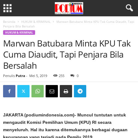
Beranda
HUKUM & KRIMINAL
Marwan Batubara Minta KPU Tak Cuma Diaudit, Tapi
Penjara Bila Bersalah
HUKUM & KRIMINAL
Marwan Batubara Minta KPU Tak
Cuma Diaudit, Tapi Penjara Bila
Bersalah
Penulis
Putra
-
Mei 5, 2019
255
0
JAKARTA (podiumindonesia.com)- Muncul tuntutan untuk
mengaudit Komisi Pemilihan Umum (KPU) RI secara
menyeluruh. Hal itu karena ditemukannya berbagai dugaan
kecurangan yang terjadi pada Pemilu 2019.