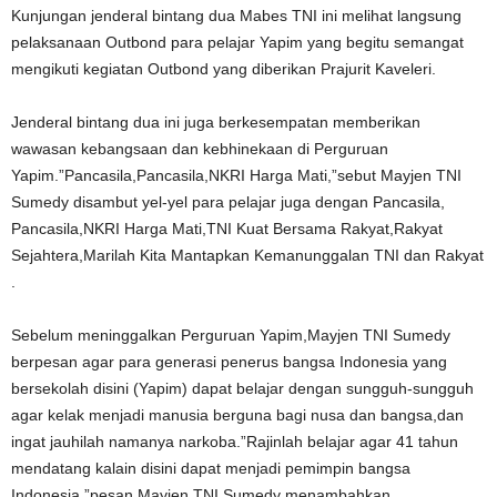
Kunjungan jenderal bintang dua Mabes TNI ini melihat langsung
pelaksanaan Outbond para pelajar Yapim yang begitu semangat
mengikuti kegiatan Outbond yang diberikan Prajurit Kaveleri.
Jenderal bintang dua ini juga berkesempatan memberikan
wawasan kebangsaan dan kebhinekaan di Perguruan
Yapim.”Pancasila,Pancasila,NKRI Harga Mati,”sebut Mayjen TNI
Sumedy disambut yel-yel para pelajar juga dengan Pancasila,
Pancasila,NKRI Harga Mati,TNI Kuat Bersama Rakyat,Rakyat
Sejahtera,Marilah Kita Mantapkan Kemanunggalan TNI dan Rakyat
.
Sebelum meninggalkan Perguruan Yapim,Mayjen TNI Sumedy
berpesan agar para generasi penerus bangsa Indonesia yang
bersekolah disini (Yapim) dapat belajar dengan sungguh-sungguh
agar kelak menjadi manusia berguna bagi nusa dan bangsa,dan
ingat jauhilah namanya narkoba.”Rajinlah belajar agar 41 tahun
mendatang kalain disini dapat menjadi pemimpin bangsa
Indonesia.”pesan,Mayjen TNI Sumedy menambahkan