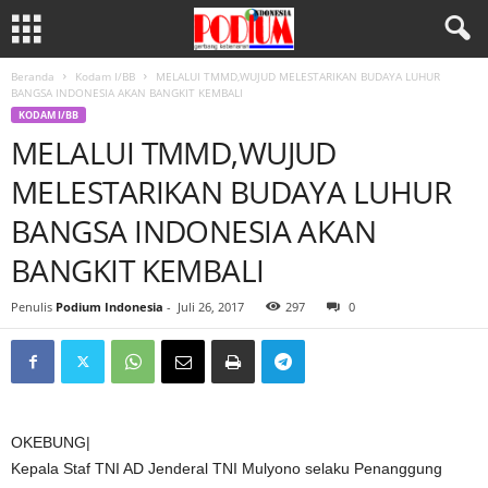
Beranda
Kodam I/BB
MELALUI TMMD,WUJUD MELESTARIKAN BUDAYA LUHUR
BANGSA INDONESIA AKAN BANGKIT KEMBALI
KODAM I/BB
MELALUI TMMD,WUJUD
MELESTARIKAN BUDAYA LUHUR
BANGSA INDONESIA AKAN
BANGKIT KEMBALI
Penulis
Podium Indonesia
-
Juli 26, 2017
297
0
OKEBUNG|
Kepala Staf TNI AD Jenderal TNI Mulyono selaku Penanggung